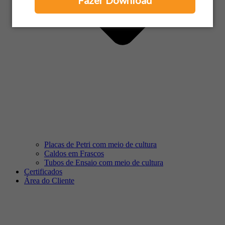
Fazer Download
Placas de Petri com meio de cultura
Caldos em Frascos
Tubos de Ensaio com meio de cultura
Certificados
Área do Cliente