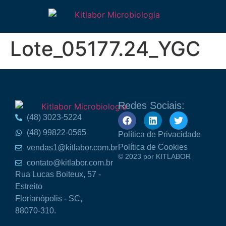
Lote_05177.24_YGC
Redes Sociais:
(48) 3023-5224
(48) 99822-0565
Política de Privacidade
Política de Cookies
vendas1@kitlabor.com.br
© 2023 por KITLABOR
contato@kitlabor.com.br
Rua Lucas Boiteux, 57 -
Estreito
Florianópolis - SC,
88070-310.