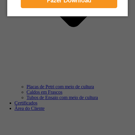
Fazer Download
Placas de Petri com meio de cultura
Caldos em Frascos
Tubos de Ensaio com meio de cultura
Certificados
Área do Cliente